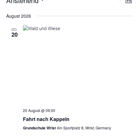
Anstehend
Liste
An
Such
Datum
August 2026
wählen.
Na
und
DO.
20
Ansic
Navig
20 August @ 09:00
Fahrt nach Kappeln
Grundschule Wrist
Am Sportplatz 8, Wrist, Germany