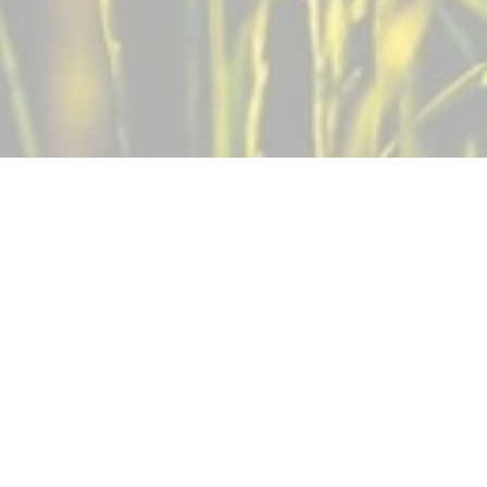
B 206: Kanal- und
Straßenbauarbeiten in Wrist
Die Gemeinde Wrist und der Landesbetrieb
Straßenbau und Verkehr Schleswig-Holstein (LBV.SH)
beabsichtigen vom 29. Juni bis voraussichtlich 17.
Juli 2020 die schadhafte Fahrbahn der B 206
innerhalb der Ortsdurchfahrt…
Aktuelles
25 Juni, 2020