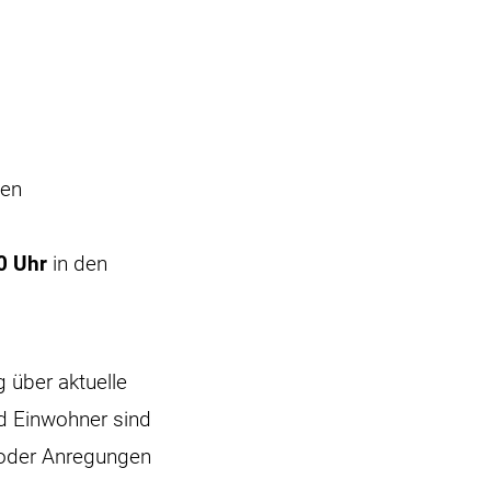
gen
0 Uhr
in den
über aktuelle
nd Einwohner sind
n oder Anregungen