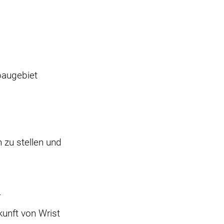
baugebiet
 zu stellen und
r
kunft von Wrist