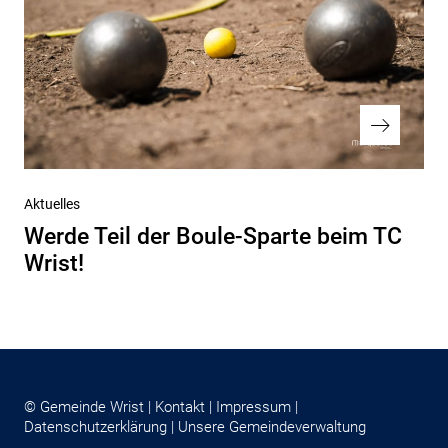
Nächster
Aktuelles
Beitrag
Werde Teil der Boule-Sparte beim TC
Wrist!
© Gemeinde Wrist |
Kontakt
|
Impressum
|
Datenschutzerklärung
|
Unsere Gemeindeverwaltung