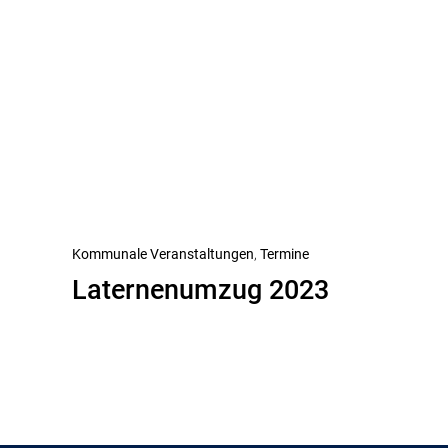
Beitragsnavigation
Vorheriger
Kommunale Veranstaltungen
Termine
Laternenumzug 2023
Beitrag