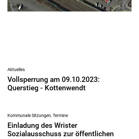
Beitragsnavigation
Vorheriger
Aktuelles
Beitrag
Vollsperrung am 09.10.2023:
Querstieg - Kottenwendt
Nächster
Kommunale Sitzungen
Termine
Beitrag
Einladung des Wrister
Sozialausschuss zur öffentlichen