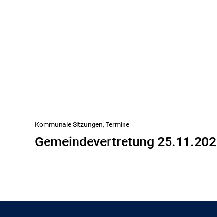
Beitragsnavigation
Vorheriger
Kommunale Sitzungen
Termine
Gemeindevertretung 25.11.202
Beitrag