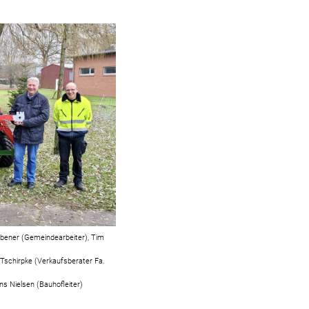
abener (Gemeindearbeiter), Tim
 Tschirpke (Verkaufsberater Fa.
ns Nielsen (Bauhofleiter)