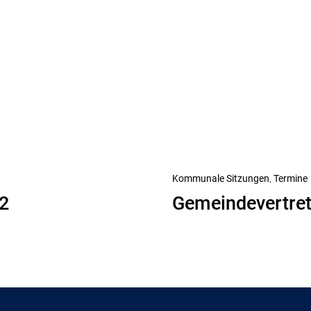
Nächster
Kommunale Sitzungen
Termine
2
Gemeindevertre
Beitrag