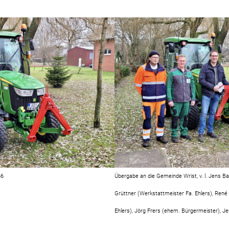
66
Übergabe an die Gemeinde Wrist, v. l. Jens B
Grüttner (Werkstattmeister Fa. Ehlers), René
Ehlers), Jörg Frers (ehem. Bürgermeister), Je